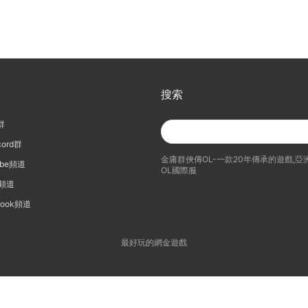
搜索
群
ord群
金庸群俠傳OL-一款20年傳承的遊戲,
ube頻道
OL國際服
i頻道
book頻道
最好玩的網金遊戲