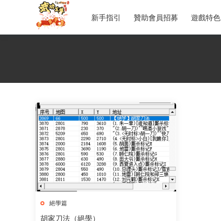
新手指引
贊助會員招募
遊戲特色
絕學篇
胡家刀法（絕學）