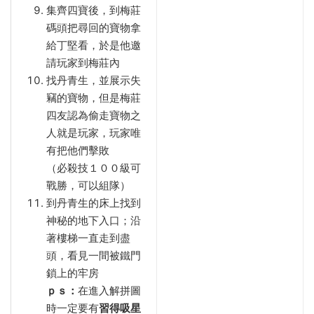
集齊四寶後，到梅莊
碼頭把尋回的寶物拿
給丁堅看，於是他邀
請玩家到梅莊內
找丹青生，並展示失
竊的寶物，但是梅莊
四友認為偷走寶物之
人就是玩家，玩家唯
有把他們擊敗
（必殺技１００級可
戰勝，可以組隊）
到丹青生的床上找到
神秘的地下入口；沿
著樓梯一直走到盡
頭，看見一間被鐵門
鎖上的牢房
ｐｓ：
在進入解拼圖
時一定要有
習得吸星