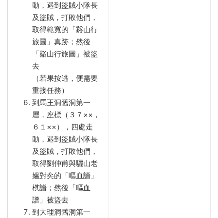
動，遇到盜賊小隊長
及盜賊，打敗他們，
取得範寬的「谿山行
旅圖」真跡；然後
「谿山行旅圖」被盜
去
（若果按逃，便需要
重接任務）
到馬王洞舊洞第一
層，座標（３７××，
６１××），四處走
動，遇到盜賊小隊長
及盜賊，打敗他們，
取得劉仲甫與驪山老
媼對奕的「嘔血譜」
棋譜；然後「嘔血
譜」被盜去
到大理洞舊洞第一