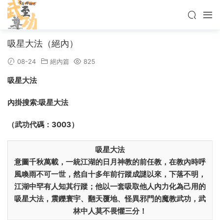
吸星大法（絕內）
08-24
絕內篇
825
吸星大法
內掛搜索:吸星大法
（武功代碼：3003）
吸星大法
意圖千秋萬載，一統江湖的日月神教的前任教，在教內時呼
風喚雨不可一世，然自十多年前行蹤成謎以來，下落不明，
江湖中罕有人知其行蹤；他以一套吸取他人內力化為己用的
吸星大法，震鑠寰宇、翻天覆地、怪異邪門的魔教武功，武
林中人莫不畏懼三分！