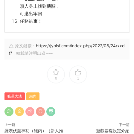
頭人身上找到機關，
可逃出牢房
任務結束！
原文鏈接：
https://jyolsf.com/index.php/2022/08/24/xxd
f/
，轉載請注明出處~~~
0
1
吸星大法
絕內
上一篇
下一篇
羅漢伏魔神功（絕内）（新人推
遊戲基礎設定介紹