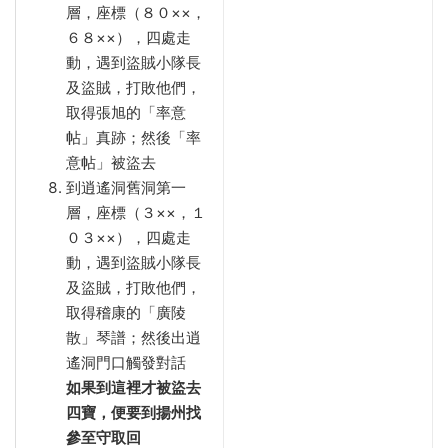
層，座標（８０××，
６８××），四處走
動，遇到盜賊小隊長
及盜賊，打敗他們，
取得張旭的「率意
帖」真跡；然後「率
意帖」被盜去
到逍遙洞舊洞第一
層，座標（３××，１
０３××），四處走
動，遇到盜賊小隊長
及盜賊，打敗他們，
取得稽康的「廣陵
散」琴譜；然後出逍
遙洞門口觸發對話
如果到這裡才被盜去
四寶，便要到揚州找
參至守取回