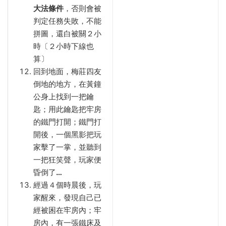
大法條件
，否則會被
判定任務失敗，不能
拼圖，還白被關２小
時〔２小時下線也
算〕
回到地面，梅莊四友
倒地的地方，在黃鐘
公身上找到一把鑰
匙；用此鑰匙把牢房
的鐵門打開；鐵門打
開後，一個黑影把玩
家擊了一掌，並聽到
一把狂笑聲，玩家便
昏倒了
…
經過４個時晨後，玩
家醒來，發現自己已
經被困在牢房內；牢
房內，有一張鐵床及