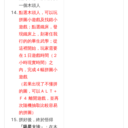
一個木頭人
點選木頭人，可以玩
拼圖小遊戲及找錯小
遊戲；點選鐵床，發
現鐵床上，刻著任我
行的的畢生武學；從
這裡開始，玩家需要
在１日遊戲時間（２
小時現實時間）之
內，完成４幅拼圖小
遊戲
（若果出現了不懂拼
的圖，可以ＡＬＴ＋
Ｆ４ 離開遊戲，並再
次隨機抽取比較容易
的拼圖）
拼好後，終於悟得
「吸星大法」
；在木