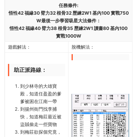
任務條件:
悟性42 福緣30 臂力32 根骨32 歷練2W1 基內100 實戰750
W最後一步學習吸星大法條件：
悟性42 福緣40 臂力38 根骨35 歷練2W1 讀書80 基內100
實戰1000W
遊戲解法：
脫機解法：
助正派路線：
到少林寺的大雄寶
殿，知道任盈盈的爹
爹被困在江南一帶
到揚州衙門找李捕
快，知道梅莊最近被
盜賊偷走一些寶物
到梅莊欲探個究竟，