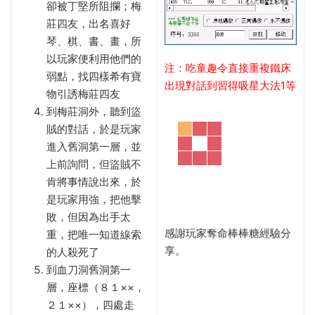
卻被丁堅所阻攔；梅
莊四友，出名喜好
琴、棋、書、畫，所
以玩家便利用他們的
注：吃童趣令直接重複鐵床
弱點，找四樣希有寶
出現對話到習得吸星大法1等
物引誘梅莊四友
到梅莊洞外，聽到盜
賊的對話，於是玩家
進入舊洞第一層，並
上前詢問，但盜賊不
肯將事情說出來，於
是玩家用強，把他擊
敗，但因為出手太
感謝玩家奪命棒棒糖經驗分
重，把唯一知道線索
享。
的人殺死了
到血刀洞舊洞第一
層，座標（８１××，
２１××），四處走