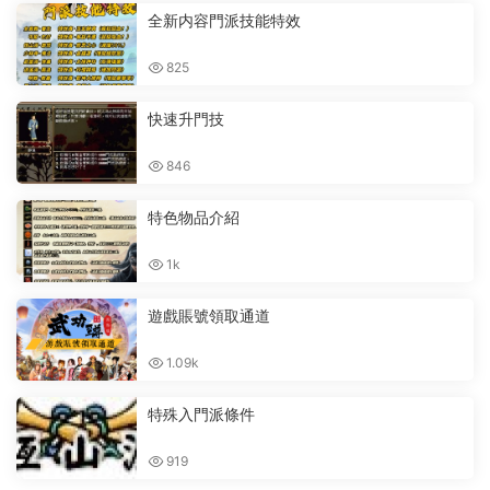
全新内容門派技能特效
825
快速升門技
846
特色物品介紹
1k
遊戲賬號領取通道
1.09k
特殊入門派條件
919