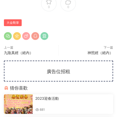
0
0
大金剛掌
上一篇
下一篇
九陰真經（絕內）
神照經（絕内）
廣告位招租
猜你喜歡
2023迎春活動
881