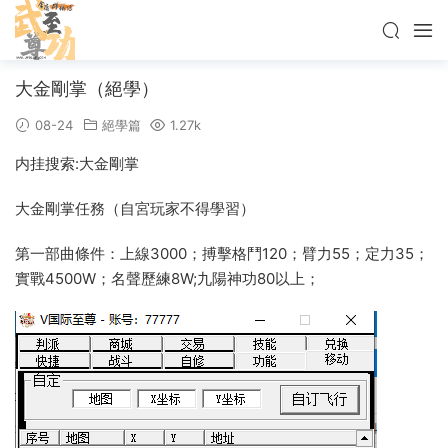
大金剛掌（絕學）
08-24
絕學篇
1.27k
内挂搜索:大金剛掌
大金剛掌任務（自宮玩家不得學習）
第一部曲條件：上線3000；搏擊格鬥120；臂力55；定力35；
實戰4500W；名聲歷練8W;九陽神功80以上；