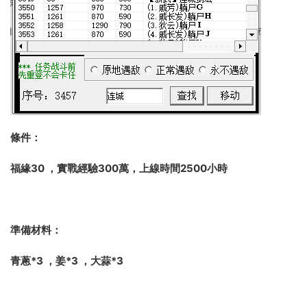
條件：
福緣
30
，實戰經驗
300
萬，上線時間
2500
小時
準備材料：
青蔥
*3
，姜
*3
，大蒜
*3