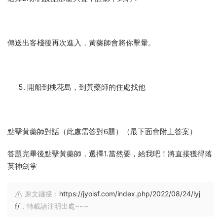
傳送出客棧後再次進入，黃藥師會將你擊暈。
開船到桃花島，到黃藥師的住處找他
點擊黃藥師對話（此處需答對
6
題）（最下面會附上答案）
答題完畢後點擊黃藥師，選擇
1.
當然要，給我吧！將直接獲得落
英神劍掌
原文鏈接：
https://jyolsf.com/index.php/2022/08/24/lyj
f/
，轉載請注明出處~~~