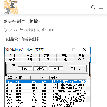
落英神劍掌（格擋）
08-24
格擋及特技
1.15k
内挂搜索：落英神劍掌