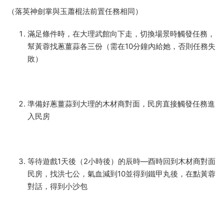
（落英神劍掌與玉蕭棍法前置任務相同）
滿足條件時，在大理武館向下走，切換場景時觸發任務，
幫黃蓉找蔥薑蒜各三份（需在
10
分鐘內給她，否則任務失
敗）
準備好蔥薑蒜到大理的木材商對面，民房直接觸發任務進
入民房
等待遊戲
1
天後（
2
小時後）的辰時—酉時回到木材商對面
民房，找洪七公，氣血減到
10
並得到鐵甲丸後，在點黃蓉
對話，得到小沙包