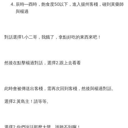
辰時
—
酉時，飽食度
50
以下，
進入
揚州客棧，碰到黃藥師
與楊過
對話選擇
1.
小二哥，我餓了，拿點好吃的東西來吧！
然後在點擊楊過對話，選擇
2.
跟上去看看
此時會被傳送出客棧，需再次回到客棧，然後與楊過對話。
選擇
2.
黃島主！請等等。
選擇
2.
你們說話那麼大聲，誰聽不到啊！