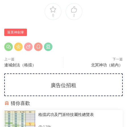
0
2
落英神劍掌
上一篇
下一篇
連城劍法（格擋）
北冥神功（絕內）
廣告位招租
猜你喜歡
格擋武功及門派特技屬性總覽表
1.29k