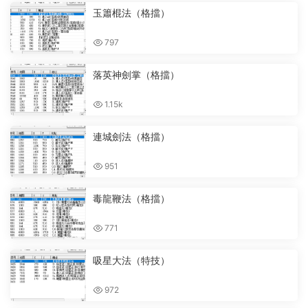
玉簫棍法（格擋）
797
落英神劍掌（格擋）
1.15k
連城劍法（格擋）
951
毒龍鞭法（格擋）
771
吸星大法（特技）
972