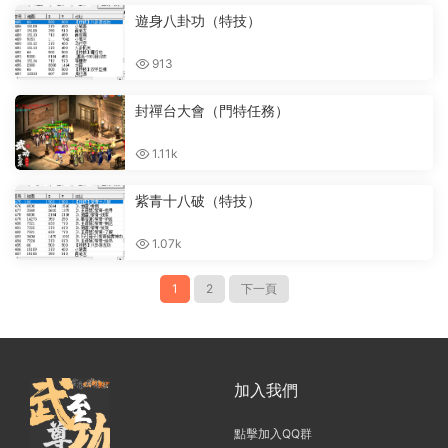
遊身八卦功（特技）
913
封禪台大會（門特任務）
1.11k
紫青十八破（特技）
1.07k
1
2
下一頁
加入我們
點擊加入QQ群