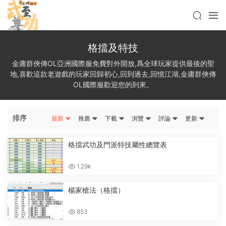
格擋及特技
金庸群俠傳OL亞洲國際服免費對外開放,爲全球玩家提供最後的聖
地,喜歡這款老遊戲的玩家回歸初心,回到過去,回憶江湖,金庸群俠傳
OL國際服歡迎您的到來。
排序
最新
推薦
下載
浏覽
評論
更新
格擋武功及門派特技屬性總覽表
1.29k
楊家槍法（格擋）
853