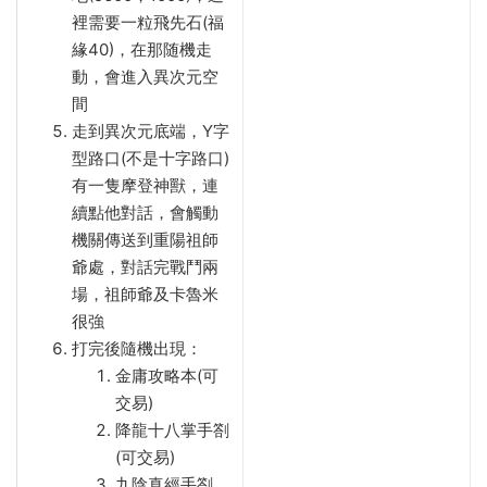
裡需要一粒飛先石(福
緣40)，在那随機走
動，會進入異次元空
間
走到異次元底端，Y字
型路口(不是十字路口)
有一隻摩登神獸，連
續點他對話，會觸動
機關傳送到重陽祖師
爺處，對話完戰鬥兩
場，祖師爺及卡魯米
很強
打完後隨機出現：
金庸攻略本(可
交易)
降龍十八掌手劄
(可交易)
九陰真經手劄