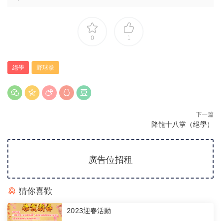
0
1
絕學
野球拳
下一篇
降龍十八掌（絕學）
廣告位招租
猜你喜歡
2023迎春活動