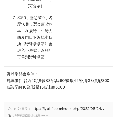
(可交易)
福50，善惡500，名
歷10萬，選金庸攻略
本，在辰時～午時去
西夏門口附近找小孩
換《野球拳拳譜》會
進入小遊戲，過關即
可拿到野球拳譜
野球拳開書條件：
純屬條件:臂力40/膽識33/福緣60/機敏45/根骨33/實戰800
0萬/歷練10萬/搏擊130/上線6000
原文鏈接：
https://jyolsf.com/index.php/2022/08/24/y
q/
，轉載請注明出處~~~