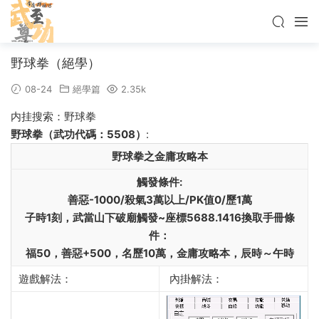
野球拳（絕學）
08-24
絕學篇
2.35k
内挂搜索：野球拳
野球拳（武功代碼：5508）
:
野球拳
之
金庸攻略本
觸發條件:
善惡-1000/殺氣3萬以上/PK值0/歷1萬
子時1刻，武當山下破廟觸發~座標5688.1416換取手冊條
件：
福50，善惡+500，名歷10萬，金庸攻略本，辰時～午時
遊戲解法：
內掛解法：