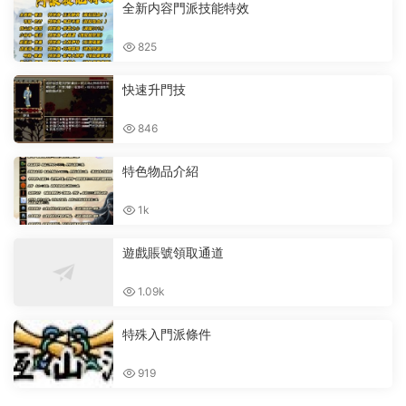
全新内容門派技能特效
825
快速升門技
846
特色物品介紹
1k
遊戲賬號領取通道
1.09k
特殊入門派條件
919