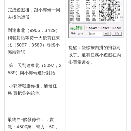
完成遊戲後，跟小郭靖一同
去找他師傅
到達東北（
9905，3429）
觸發對話等待一天後前往
東
北（
5097，3589）尋找小
提醒：坐標按內掛的飛就可
郭靖對話
以了。還有任務小遊戲在內
掛買童趣令。
第二天到達
東北（
5097，3
589）與小郭靖進行對話
小郭靖戰勝你後，觸發任
務
買把吳鉤給他
最終曲
–觸發條件：，
實
戰：
4500萬，臂力：50，