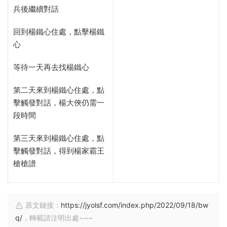
兵後繼續對話
回到楊鐵心住處，點擊楊鐵
心
等待一天再去找楊鐵心
第二天來到楊鐵心住處，點
擊觸發對話，楊大俠仍需一
段時間
第三天來到楊鐵心住處，點
擊觸發對話，得到楊家霸王
槍槍譜
原文鏈接：
https://jyolsf.com/index.php/2022/09/18/bw
q/
，轉載請注明出處~~~