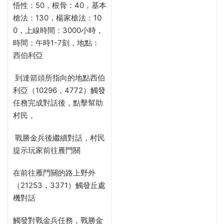
悟性：50，根骨：40，基本
槍法：130，楊家槍法：10
0，上線時間：3000小時，
時間：午時1-7刻，地點：
西伯利亞
到達箭頭所指向的地點西伯
利亞（
10296，4772）觸發
任務完成對話後，點擊幫助
村民，
戰勝金兵後繼續對話，村民
提示玩家前往雁門關
在前往雁門關的路上野外
（
21253，3371）觸發丘處
機對話
觸發對戰金兵任務，戰勝金