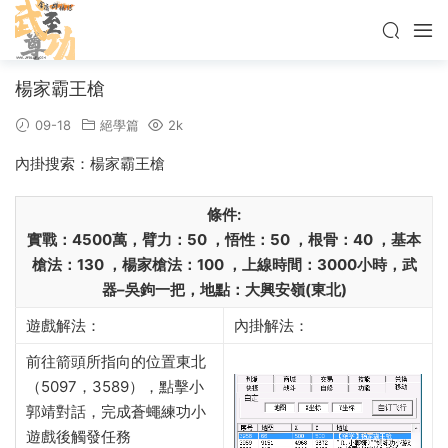
楊家霸王槍
09-18
絕學篇
2k
內掛搜索：楊家霸王槍
條件:
實戰：
4500萬
，
臂力：
50
，
悟性：
50
，
根骨：
40
，
基本
槍法：
130
，
楊家槍法：
100
，
上線時間：
3000小時
，
武
器
–吳鉤一把
，
地點：大興安嶺
(東北)
遊戲解法：
內掛解法：
前往箭頭所指向的位置東北
（
5097，3589），點擊小
郭靖對話，完成蒼蠅練功小
遊戲後觸發任務