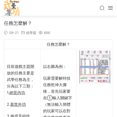
任務怎麼解？
09-21
絕學篇
866
任務怎麼解？
目前遊戲主題開
以右圖為例：
放的任務主要是
玩家需要解特技
武學任務為主，
任務乾坤大挪
分為以下三類：
移，首先玩家要
1.
絕世內功
在①輸入關鍵字
2.
蓋世外功
（無法輸入簡體
的玩家可以在對
3.
格擋及特技