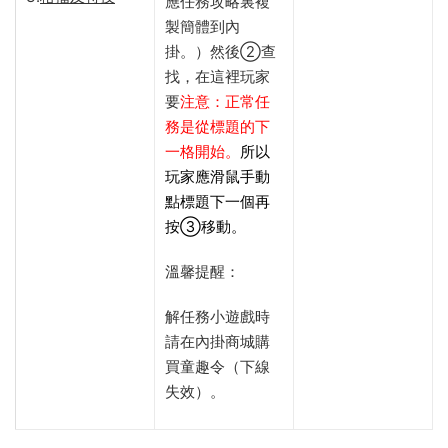
應任務攻略裏複
製簡體到內
掛。）然後②查
找，在這裡玩家
要
注意：正常任
務是從標題的下
一格開始。
所以
玩家應滑鼠手動
點標題下一個再
按③移動。
溫馨提醒：
解任務小遊戲時
請在內掛商城購
買童趣令（下線
失效）。